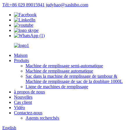
Tél:+86 029 89015941
judyhao@xashibo.com
Maison
Produits
Machine de remplissage semi-automatique
Machine de remplissage automatique
Sac dans la machine de remplissage de tambour &
Machine de remplissage de sac de la doublure 1000L
Ligne de machines de remplissage
à propos de nous
Nouvelles
Cas client
Vidéo
Contactez-nous
Agents recherchés
English